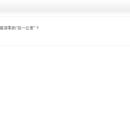
煤清零的“后一公里”？