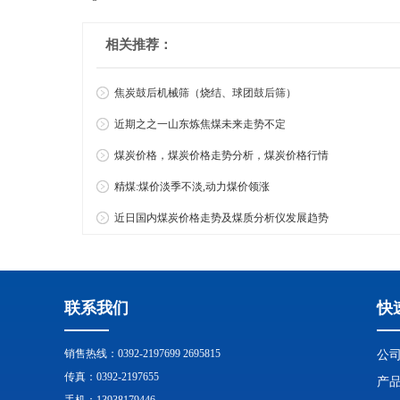
相关推荐：
焦炭鼓后机械筛（烧结、球团鼓后筛）
近期之之一山东炼焦煤未来走势不定
煤炭价格，煤炭价格走势分析，煤炭价格行情
精煤:煤价淡季不淡,动力煤价领涨
近日国内煤炭价格走势及煤质分析仪发展趋势
联系我们
快
销售热线：0392-2197699 2695815
公
传真：0392-2197655
产