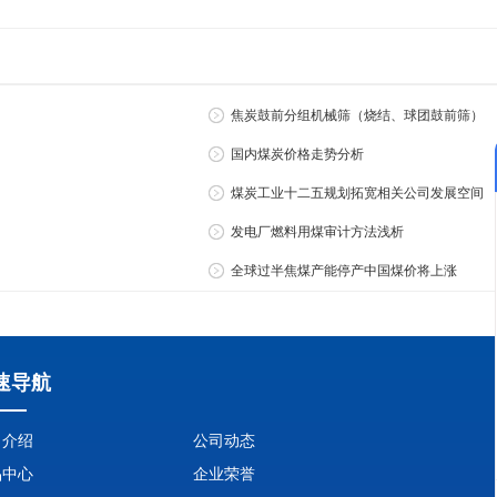
焦炭鼓前分组机械筛（烧结、球团鼓前筛）
国内煤炭价格走势分析
煤炭工业十二五规划拓宽相关公司发展空间
发电厂燃料用煤审计方法浅析
全球过半焦煤产能停产中国煤价将上涨
速导航
司介绍
公司动态
品中心
企业荣誉