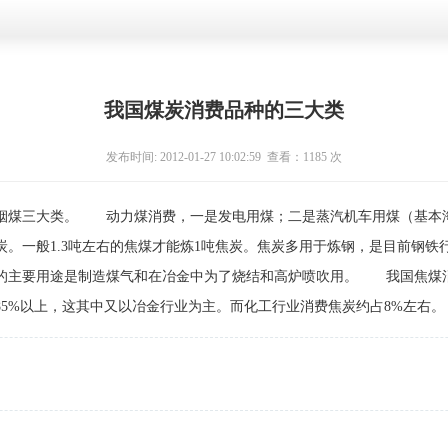
我国煤炭消费品种的三大类
发布时间: 2012-01-27 10:02:59 查看：
1185 次
烟煤三大类。 动力煤消费，一是发电用煤；二是蒸汽机车用煤（基本
一般1.3吨左右的焦煤才能炼1吨焦炭。焦炭多用于炼钢，是目前钢铁行
的主要用途是制造煤气和在冶金中为了烧结和高炉喷吹用。 我国焦煤消
5%以上，这其中又以冶金行业为主。而化工行业消费焦炭约占8%左右。