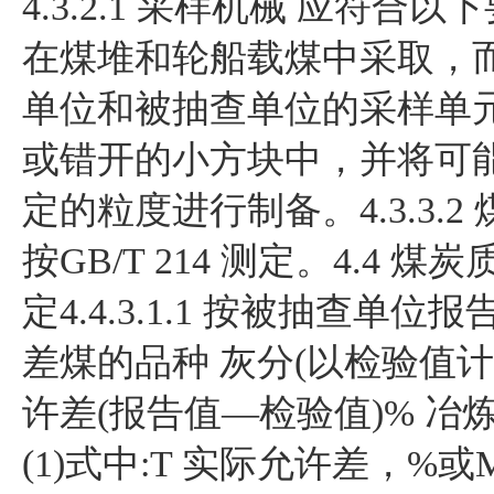
4.3.2.1 采样机械 应
在煤堆和轮船载煤中采取，而
单位和被抽查单位的采样单元应相
或错开的小方块中，并将可能重
定的粒度进行制备。4.3.3.
按GB/T 214 测定。4.
定4.4.3.1.1 按被抽查
差煤的品种 灰分(以检验值计)Ad/ 
许差(报告值—检验值)% 冶炼用精
(1)式中:T 实际允许差，