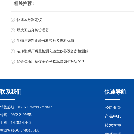
相关推荐：
快速灰分测定仪
煤质工业分析管理器
生物质燃料化验分析指标及燃料优势
洁净型煤厂质量检测化验室仪器设备所检测的
冶金焦所用精煤全硫份指标是如何分级的？
联系我们
快速导航
销售热线：0392-2197699 2695815
公司介绍
传真：0392-2197655
产品中心
手机：13938179446
技术文章
在线客服QQ：793161485