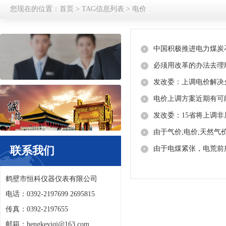
您现在的位置：
首页
> TAG信息列表 > 电价
中国积极推进电力煤炭
必须用改革的办法去理
发改委：上调电价解决
电价上调方案近期有可
发改委：15省将上调
由于气价;电价;天然气
联系我们
由于电煤紧张，电荒前
鹤壁市恒科仪器仪表有限公司
电话：0392-2197699 2695815
传真：0392-2197655
邮箱：hengkeyiqi@163.com